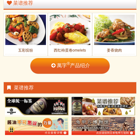
菜谱推荐
五彩缤纷
西红柿蛋卷omelets
姜香烧肉
®
萬字
产品绍介
菜谱推荐