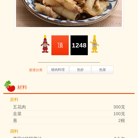
1248
顶
猪肉料理
热炒
热菜
菜谱分类
材料
原料
五花肉
300克
韭菜
100克
葱
2根
调料