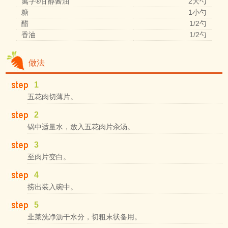
萬字®甘醇酱油
2大勺
糖
1小勺
醋
1/2勺
香油
1/2勺
做法
1
五花肉切薄片。
2
锅中适量水，放入五花肉片汆汤。
3
至肉片变白。
4
捞出装入碗中。
5
韭菜洗净沥干水分，切粗末状备用。