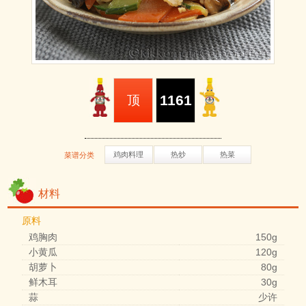
1161
顶
鸡肉料理
热炒
热菜
菜谱分类
材料
原料
鸡胸肉
150g
小黄瓜
120g
胡萝卜
80g
鲜木耳
30g
蒜
少许