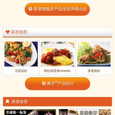
菜谱视频及产品信息详情点击
菜谱推荐
五彩缤纷
西红柿蛋卷omelets
姜香烧肉
®
萬字
产品绍介
菜谱推荐