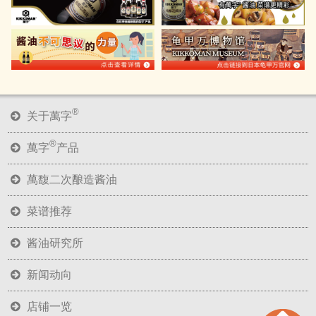
®
关于萬字
®
萬字
产品
萬馥二次酿造酱油
菜谱推荐
酱油研究所
新闻动向
店铺一览