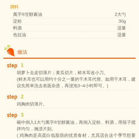
调料
萬字®甘醇酱油
2大勺
淀粉
30g
料酒
适量
色拉油
适量
做法
1
胡萝卜去皮切薄片；黄瓜切片，鲜木耳改小刀。
(鲜木耳也可以用约十分之一量的干木耳代替。如用干木耳，建
议先简单洗去表面杂质，再浸泡3~4小时即可。)
2
鸡胸肉切薄片。
3
碗中倒入1大勺萬字®甘醇酱油，再倒入淀粉、料酒，用筷子搅
拌均匀，腌渍片刻。
( 鸡胸肉是高蛋白低脂肪的优质食材，尤其适合这个季节想要