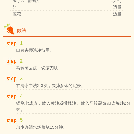
萬字®甘醇酱油
1大勺
盐
适量
葱花
适量
做法
1
口蘑去蒂洗净待用。
2
马铃薯去皮，切滚刀块；
3
在清水中洗2-3次，去掉多余的淀粉。
4
锅烧七成热，放入黄油或橄榄油。放入马铃薯煸加盐煸炒2分
钟。
5
加少许清水焖盖烧15分钟。