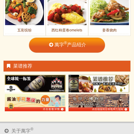
五彩缤纷
西红柿蛋卷omelets
姜香烧肉
®
萬字
产品绍介
菜谱推荐
®
关于萬字