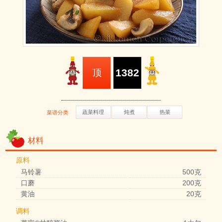
1382
顶
蔬菜料理
炖煮
热菜
菜谱分类
材料
原料
马铃薯
500克
口蘑
200克
黄油
20克
调料