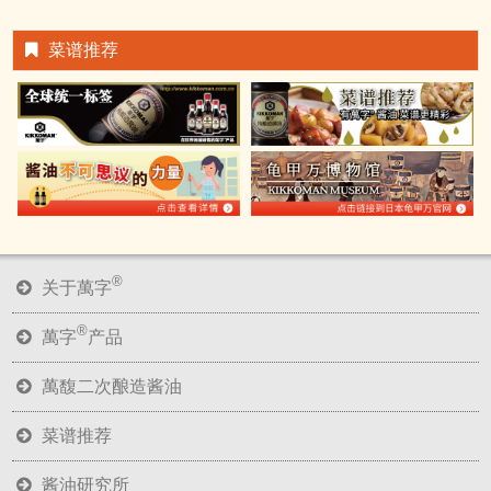
菜谱推荐
®
关于萬字
®
萬字
产品
萬馥二次酿造酱油
菜谱推荐
酱油研究所