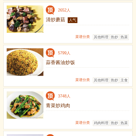
2652人
清炒蘑菇
人气
菜谱分类
其他料理
热炒
热菜
5799人
蒜香酱油炒饭
菜谱分类
其他料理
热炒
主食
3748人
青菜炒鸡肉
菜谱分类
鸡肉料理
热炒
热菜