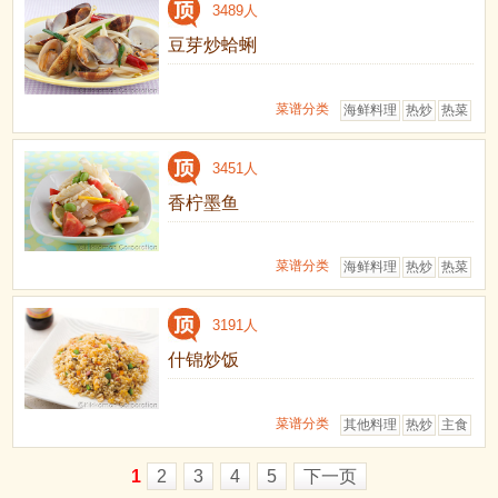
3489人
豆芽炒蛤蜊
菜谱分类
海鲜料理
热炒
热菜
3451人
香柠墨鱼
菜谱分类
海鲜料理
热炒
热菜
3191人
什锦炒饭
菜谱分类
其他料理
热炒
主食
1
2
3
4
5
下一页