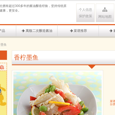
社拥有超过300多年的酱油酿造经验，坚持传统原
个人信息
健康，更安全。
保护政策
网站地图
产品
萬馥二次酿造酱油
菜谱推荐
柠墨鱼
香柠墨鱼
菜
分