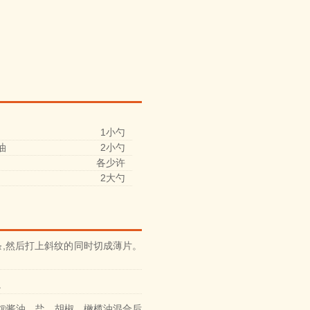
1小勺
油
2小勺
各少许
2大勺
条,然后打上斜纹的同时切成薄片。
。
®酱油、盐、胡椒、橄榄油混合后