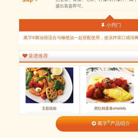
盛出装盘即可。
小窍门
萬字®酱油很适合与橄榄油一起搭配使用，使凉拌菜口感清
菜谱推荐
五彩缤纷
西红柿蛋卷omelets
®
萬字
产品绍介