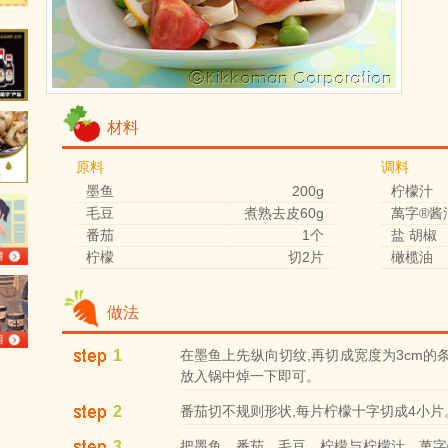
材料
原料
调料
墨鱼
200g
柠檬汁
毛豆
煮熟去皮60g
萬字®酱
番茄
1个
盐 胡椒
柠檬
切2片
橄榄油
做法
1
在墨鱼上先纵向切纹,再切成宽度为3cm的
放入锅中焯一下即可。
2
番茄切不规则形状,每片柠檬十字切成4小片
3
把墨鱼、番茄、毛豆、柠檬与柠檬汁、萬字