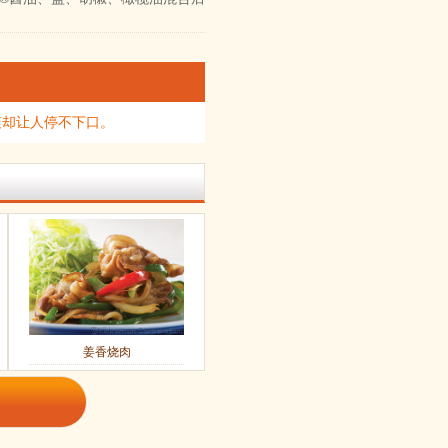
爽却让人停不下口。
姜香烧肉