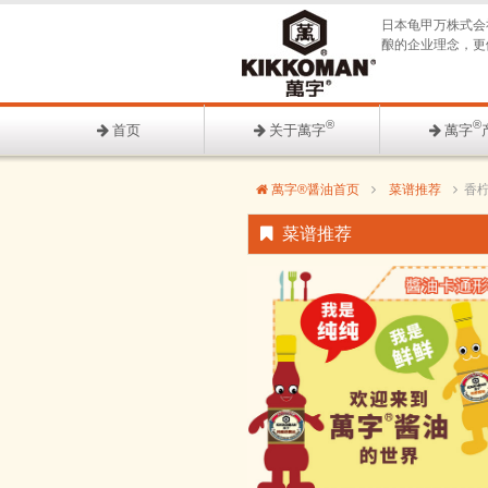
日本龟甲万株式会
酿的企业理念，更
®
®
首页
关于萬字
萬字
萬字®醤油首页
菜谱推荐
香
菜谱推荐