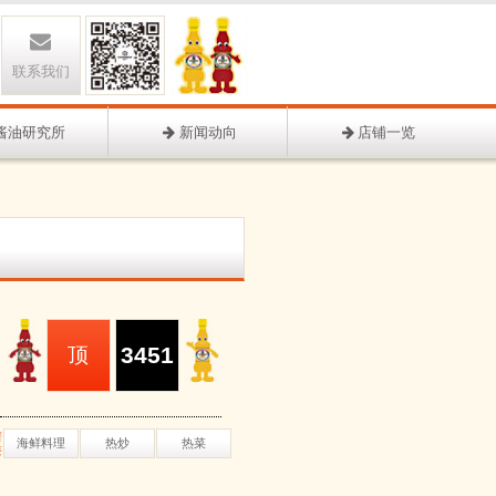
联系我们
酱油研究所
新闻动向
店铺一览
3451
顶
谱
海鲜料理
热炒
热菜
类