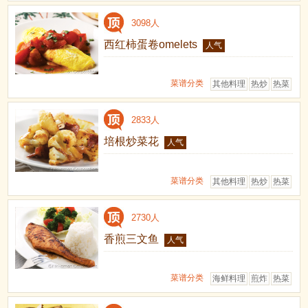
3098人
西红柿蛋卷omelets
人气
菜谱分类
其他料理
热炒
热菜
2833人
培根炒菜花
人气
菜谱分类
其他料理
热炒
热菜
2730人
香煎三文鱼
人气
菜谱分类
海鲜料理
煎炸
热菜