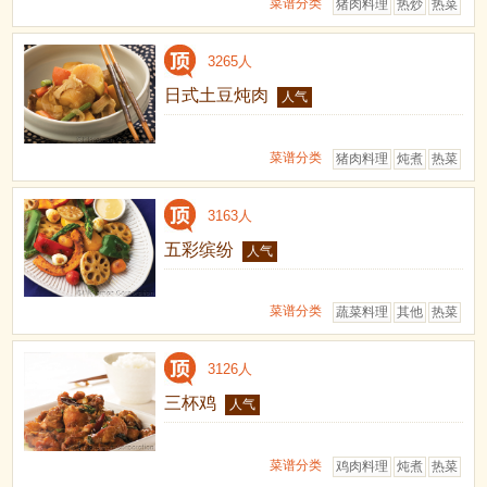
菜谱分类
猪肉料理
热炒
热菜
3265人
日式土豆炖肉
人气
菜谱分类
猪肉料理
炖煮
热菜
3163人
五彩缤纷
人气
菜谱分类
蔬菜料理
其他
热菜
3126人
三杯鸡
人气
菜谱分类
鸡肉料理
炖煮
热菜