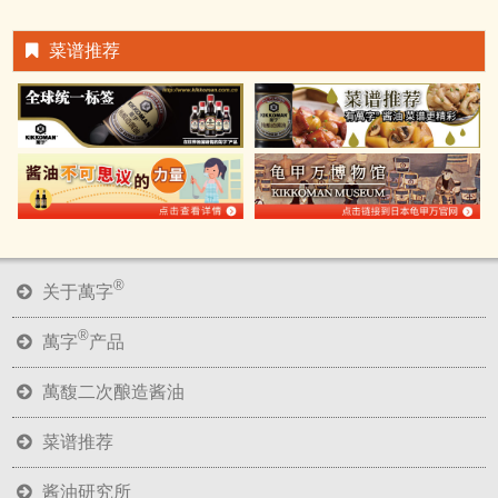
菜谱推荐
®
关于萬字
®
萬字
产品
萬馥二次酿造酱油
菜谱推荐
酱油研究所