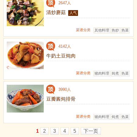
2647人
清炒蘑菇
人气
菜谱分类
其他料理
热炒
热菜
4142人
牛奶土豆炖肉
菜谱分类
猪肉料理
炖煮
热菜
3990人
豆瓣酱炖排骨
菜谱分类
猪肉料理
炖煮
热菜
1
2
3
4
5
下一页