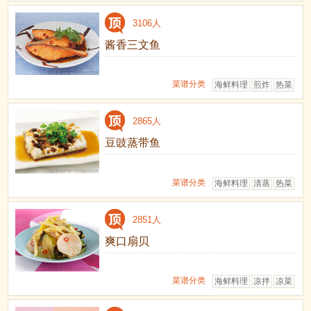
3106人
酱香三文鱼
菜谱分类
海鲜料理
煎炸
热菜
2865人
豆豉蒸带鱼
菜谱分类
海鲜料理
清蒸
热菜
2851人
爽口扇贝
菜谱分类
海鲜料理
凉拌
凉菜