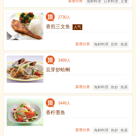
菜谱分类
海鲜料理
日本料理
主食
2730人
香煎三文鱼
人气
菜谱分类
海鲜料理
煎炸
热菜
3489人
豆芽炒蛤蜊
菜谱分类
海鲜料理
热炒
热菜
3448人
香柠墨鱼
菜谱分类
海鲜料理
热炒
热菜