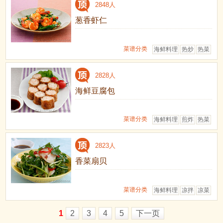
2848人
葱香虾仁
菜谱分类
海鲜料理
热炒
热菜
2828人
海鲜豆腐包
菜谱分类
海鲜料理
煎炸
热菜
2823人
香菜扇贝
菜谱分类
海鲜料理
凉拌
凉菜
1
2
3
4
5
下一页