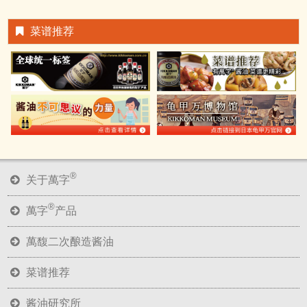
菜谱推荐
®
关于萬字
®
萬字
产品
萬馥二次酿造酱油
菜谱推荐
酱油研究所