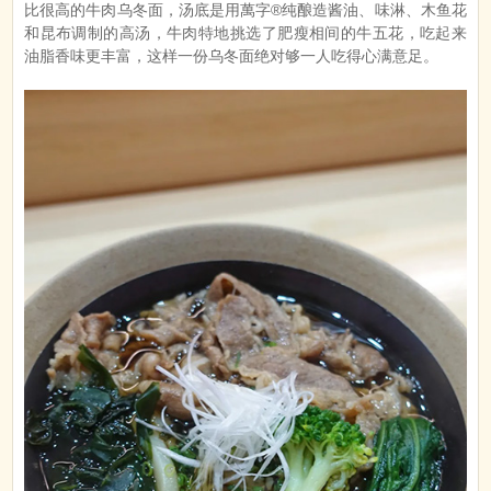
比很高的牛肉乌冬面，汤底是用萬字®纯酿造酱油、味淋、木鱼花
和昆布调制的高汤，牛肉特地挑选了肥瘦相间的牛五花，吃起来
油脂香味更丰富，这样一份乌冬面绝对够一人吃得心满意足。