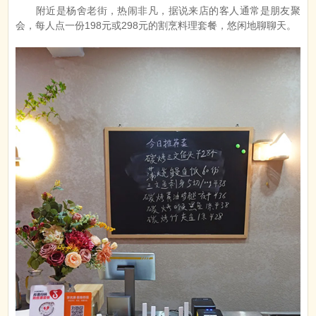
附近是杨舍老街，热闹非凡，据说来店的客人通常是朋友聚
会，每人点一份198元或298元的割烹料理套餐，悠闲地聊聊天。