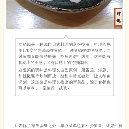
立鳞烧是一种源自日式料理的烹饪技法，料理长先
用170度的热油浇在鱼鳞上，使鱼鳞被炸得酥脆，同
时鱼肉又能保持鲜嫩，然后再进行烤制，这样既有
视觉上的美感，又有口感上的特别体验。
这道菜的调味是料理长自己原创，用番茄、洋葱、
和辣椒酱等炒制而成，酸甜中带点微辣，让人印象
深刻。这道菜是料理长推出的新菜品，除了套餐也
可以单点，非常值得一试哦~
店内除了割烹套餐之外，单点菜单也有不少惊喜。比如性价