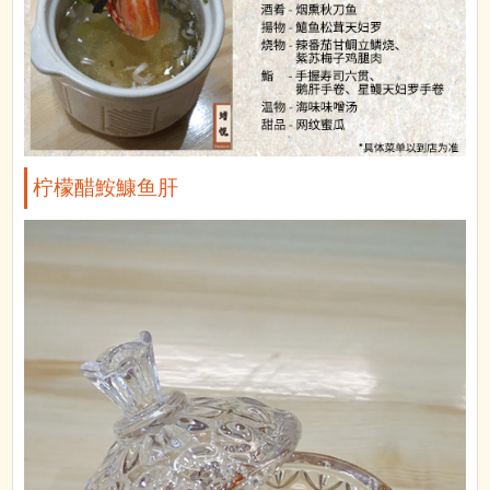
柠檬醋鮟鱇鱼肝