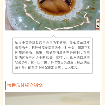
这道小菜绝对是店里必点的下酒菜。看似简单其实
很费功夫，料理长需要提前两个小时准备，用萬字®
纯酿造酱油、味淋、清酒等将章鱼充分腌制，在煮
制的过程中还会不断揉搓、敲打，让章鱼的口感更
软嫩Q弹。这一口下去，鲜味在舌尖迸发，鲜甜的章
鱼和多汁的白萝卜搭配更加美味，让人难忘。
辣番茄甘鲷立鳞烧