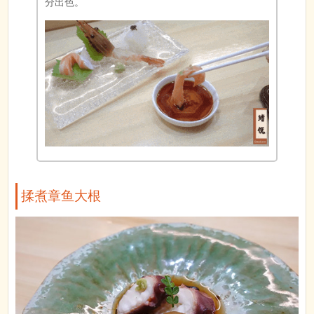
分出色。
揉煮章鱼大根