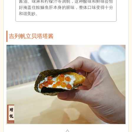
酱油、味淋和柠檬汁等调制，这种酸味和鲜味会恰
好掩盖住鮟鱇鱼肝本身的腥味，整体口味变得十分
和谐美妙。
吉列帆立贝塔塔酱