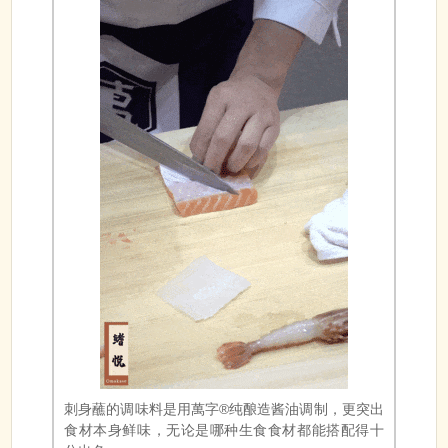
刺身蘸的调味料是用萬字®纯酿造酱油调制，更突出
食材本身鲜味，无论是哪种生食食材都能搭配得十