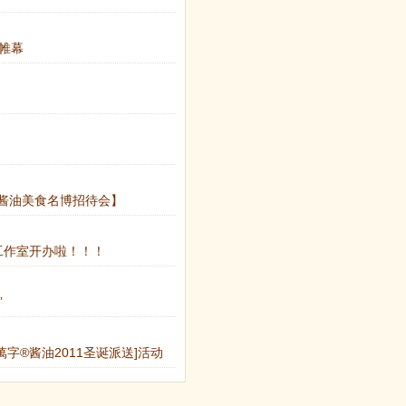
开帷幕
®酱油美食名博招待会】
工作室开办啦！！！
”
字®酱油2011圣诞派送]活动