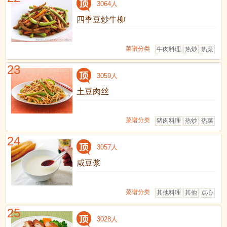
3064人
四季豆炒牛柳
菜谱分类
牛肉料理
热炒
热菜
23
3059人
土豆肉丝
菜谱分类
猪肉料理
热炒
热菜
24
3057人
咸豆浆
菜谱分类
其他料理
其他
点心
25
3028人