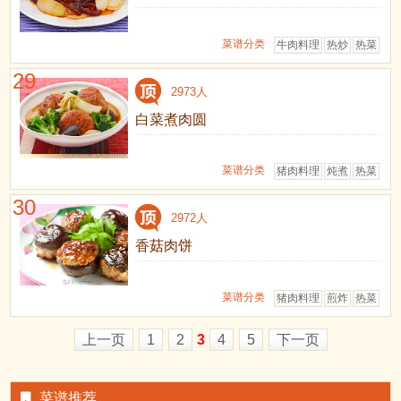
菜谱分类
牛肉料理
热炒
热菜
29
2973人
白菜煮肉圆
菜谱分类
猪肉料理
炖煮
热菜
30
2972人
香菇肉饼
菜谱分类
猪肉料理
煎炸
热菜
上一页
1
2
3
4
5
下一页
菜谱推荐