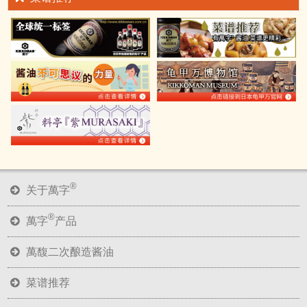
®
关于萬字
®
萬字
产品
萬馥二次酿造酱油
菜谱推荐