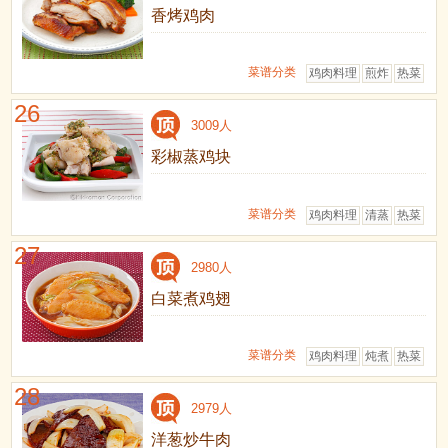
香烤鸡肉
菜谱分类
鸡肉料理
煎炸
热菜
26
3009人
彩椒蒸鸡块
菜谱分类
鸡肉料理
清蒸
热菜
27
2980人
白菜煮鸡翅
菜谱分类
鸡肉料理
炖煮
热菜
28
2979人
洋葱炒牛肉