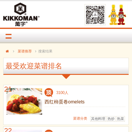
菜谱推荐
搜索结果
最受欢迎菜谱排名
21
3100人
西红柿蛋卷omelets
菜谱分类
其他料理
热炒
热菜
22