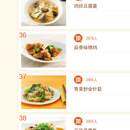
鸡丝豆腐羹
36
2878人
蒜香味噌鸡
37
2866人
青菜炒金针菇
38
2865人