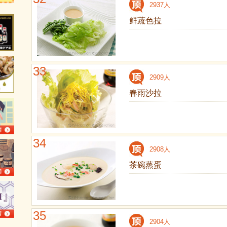
2937人
鲜蔬色拉
33
2909人
春雨沙拉
34
2908人
茶碗蒸蛋
35
2904人