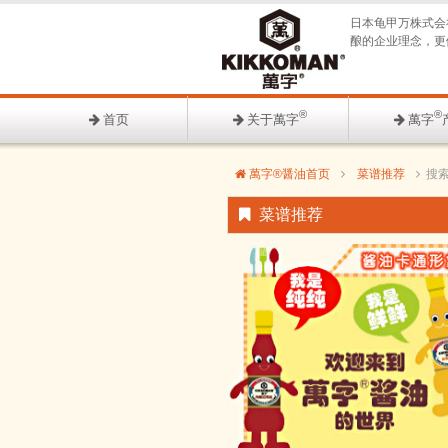
日本龟甲万株式会
酿的企业理念，更
®
®
首页
关于萬字
萬字
萬字®醤油首页
菜谱推荐
搜
菜谱推荐