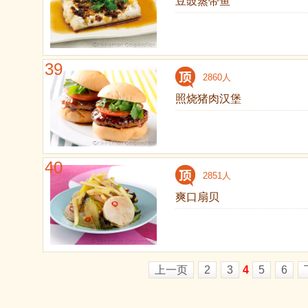
豆豉蒸带鱼
39
2860人
照烧猪肉汉堡
40
2851人
爽口扇贝
上一页
2
3
4
5
6