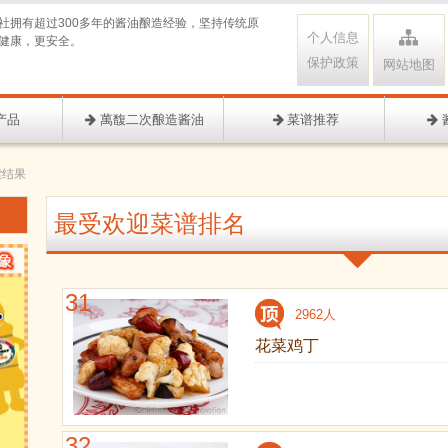
社拥有超过300多年的酱油酿造经验，坚持传统原
个人信息
健康，更安全。
保护政策
网站地图
产品
萬馥二次酿造酱油
菜谱推荐
索结果
最受欢迎菜谱排名
31
2962人
花菜鸡丁
32