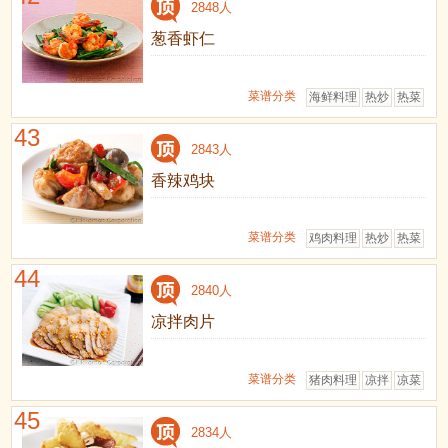
2848人
葱香虾仁
菜谱分类
海鲜料理
热炒
热菜
43
2843人
香辣鸡块
菜谱分类
鸡肉料理
热炒
热菜
44
2840人
凉拌肉片
菜谱分类
猪肉料理
凉拌
凉菜
45
2834人