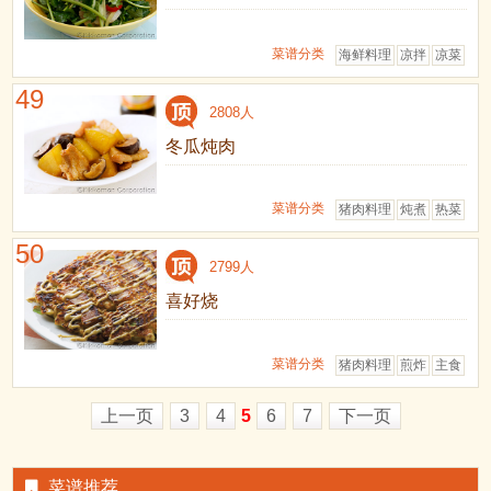
菜谱分类
海鲜料理
凉拌
凉菜
49
2808人
冬瓜炖肉
菜谱分类
猪肉料理
炖煮
热菜
50
2799人
喜好烧
菜谱分类
猪肉料理
煎炸
主食
上一页
3
4
5
6
7
下一页
菜谱推荐