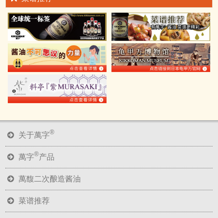
®
关于萬字
®
萬字
产品
萬馥二次酿造酱油
菜谱推荐