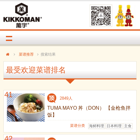
菜谱推荐
搜索结果
最受欢迎菜谱排名
41
2849人
TUMA MAYO 丼（DON） 【金枪鱼拌
饭】
菜谱分类
海鲜料理
日本料理
主食
42