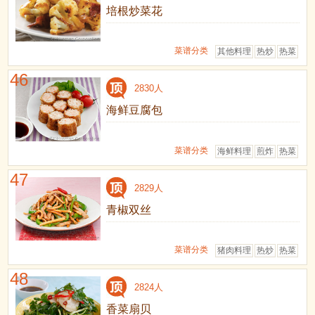
培根炒菜花
菜谱分类
其他料理
热炒
热菜
46
2830人
海鲜豆腐包
菜谱分类
海鲜料理
煎炸
热菜
47
2829人
青椒双丝
菜谱分类
猪肉料理
热炒
热菜
48
2824人
香菜扇贝