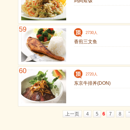
鸡肉烩饭
59
2730人
香煎三文鱼
60
2720人
东京牛排丼(DON)
上一页
4
5
6
7
8