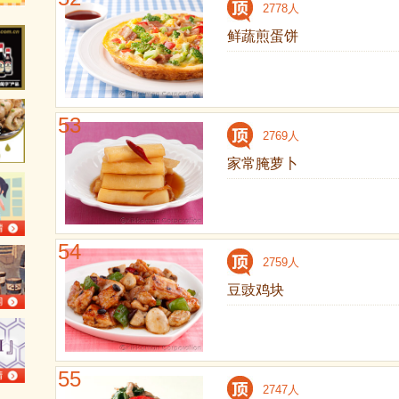
2778人
鲜蔬煎蛋饼
53
2769人
家常腌萝卜
54
2759人
豆豉鸡块
55
2747人