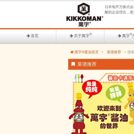
日本龟甲万株式会
酿的企业理念，更
®
®
首页
关于萬字
萬字
萬字®醤油首页
菜谱推荐
搜
菜谱推荐