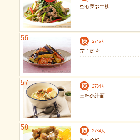
空心菜炒牛柳
56
2745人
茄子肉片
57
2734人
三杯鸡汁面
58
2734人