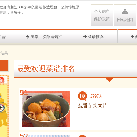
社拥有超过300多年的酱油酿造经验，坚持传统原
个人信息
健康，更安全。
保护政策
网站地图
产品
萬馥二次酿造酱油
菜谱推荐
索结果
最受欢迎菜谱排名
51
2797人
葱香芋头肉片
52